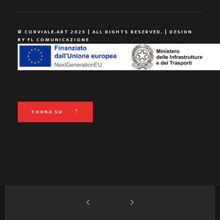
© CORVIALE.ART 2025 | ALL RIGHTS RESERVED. | DESIGN
BY
FL COMUNICAZIONE
TORNA SU