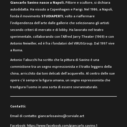
Giancarlo Savino nasce a Napoli.
Pittore e scultore, si dichiara
autodidatta. Ha vissuto a Copenhagen e Parigi. Nel 1986, a Napoli,
fonda il movimento
STUDIAPERTI
, volto a riaffermare
l’indipendenza dell’arte dalle gallerie che selezionano gli artisti
secondo criteri di mercato e di lobby. Ha lavorato nel teatro
sperimentale, collaborando con l’Alfred Jarry Theater (1969) e con
Antonio Neiwiller, ed è fra i fondatori del VIRUSGroup. Dal 1997 vive
a Roma.
Antonio Tabucchi ha scritto che la pittura di Savino è una
commistione tra un segno espressionista e il tratto leggero della
china, arricchito dai toni delicati dell’acquerello. Al centro delle sue
opere c’è sempre la figura umana, un segno espressionista che
trasfigura l’uomo in una sorta di essere sovrannaturale.
Contatti:
Email di contatto:
giancarlosavino@corviale.art
Facebook:
https://www.facebook.com/giancarlo.savino.1